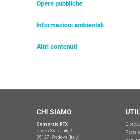
Opere pubbliche
Informazioni ambientali
Altri contenuti
CHI SIAMO
UTI
Consorzio RFX
E-proc
Corso Stati Uniti, 4
Portale
35127 - Padova (Italy)