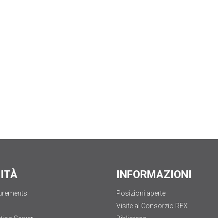
LITÀ
INFORMAZIONI
urements
Posizioni aperte
Visite al Consorzio RFX.