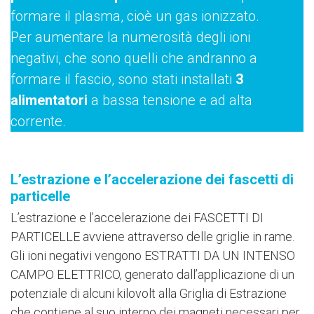
formare il plasma, cioè un gas ionizzato.
Per aumentare la numerosità degli ioni
negativi, che sono quelli che andranno a
formare il fascio, sono stati installati
3
alimentatori
a bassa tensione e ad alta
corrente.
L’estrazione e l’accelerazione dei fascetti di
particelle
L’estrazione e l’accelerazione dei FASCETTI DI
PARTICELLE avviene attraverso delle griglie in rame.
Gli ioni negativi vengono ESTRATTI DA UN INTENSO
CAMPO ELETTRICO, generato dall’applicazione di un
potenziale di alcuni kilovolt alla Griglia di Estrazione
che contiene al suo interno dei magneti necessari per