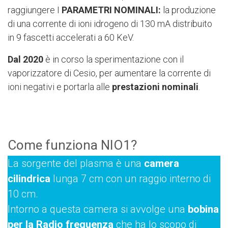
raggiungere I
PARAMETRI NOMINALI:
la produzione
di una corrente di ioni idrogeno di 130 mA distribuito
in 9 fascetti accelerati a 60 KeV.
Dal 2020
è in corso la sperimentazione con il
vaporizzatore di Cesio, per aumentare la corrente di
ioni negativi e portarla alle
prestazioni nominali
.
Come funziona NIO1?
La sorgente del plasma è una
camera
cilindrica
lunga 7 cm con un raggio interno di
10 cm.
Intorno a questa camera si avvolge una
bobina
per la Radio frequenza
che ha lo scopo di