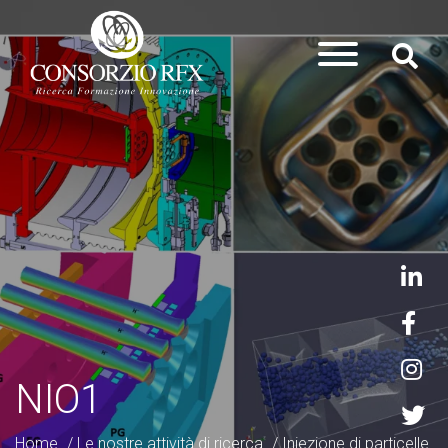
NIO1
Home
/
Le nostre attività di ricerca
/
Iniezione di particelle