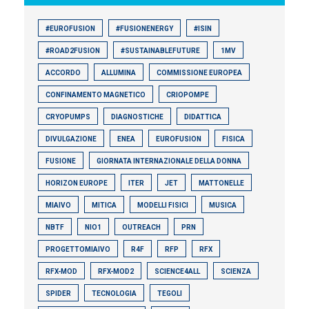
#EUROFUSION
#FUSIONENERGY
#ISIN
#ROAD2FUSION
#SUSTAINABLEFUTURE
1MV
ACCORDO
ALLUMINA
COMMISSIONE EUROPEA
CONFINAMENTO MAGNETICO
CRIOPOMPE
CRYOPUMPS
DIAGNOSTICHE
DIDATTICA
DIVULGAZIONE
ENEA
EUROFUSION
FISICA
FUSIONE
GIORNATA INTERNAZIONALE DELLA DONNA
HORIZON EUROPE
ITER
JET
MATTONELLE
MIAIVO
MITICA
MODELLI FISICI
MUSICA
NBTF
NIO1
OUTREACH
PRN
PROGETTOMIAIVO
R4F
RFP
RFX
RFX-MOD
RFX-MOD2
SCIENCE4ALL
SCIENZA
SPIDER
TECNOLOGIA
TEGOLI