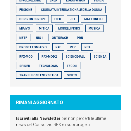
DIVULGAZIONE
ENEA
EUROFUSION
FISICA
FUSIONE
GIORNATA INTERNAZIONALE DELLA DONNA
HORIZON EUROPE
ITER
JET
MATTONELLE
MIAIVO
MITICA
MODELLI FISICI
MUSICA
NBTF
NIO1
OUTREACH
PRN
PROGETTOMIAIVO
R4F
RFP
RFX
RFX-MOD
RFX-MOD2
SCIENCE4ALL
SCIENZA
SPIDER
TECNOLOGIA
TEGOLI
TRANSIZIONE ENERGETICA
VISITS
RIMANI AGGIORNATO
Iscriviti alla Newsletter
per non perderti le ultime
news del Consorzio RFX e i suoi progetti.