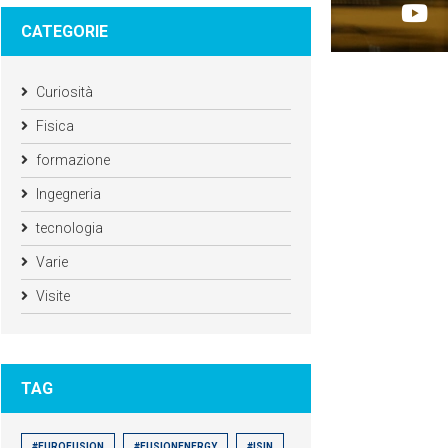
CATEGORIE
Curiosità
Fisica
formazione
Ingegneria
tecnologia
Varie
Visite
TAG
#EUROFUSION
#FUSIONENERGY
#ISIN