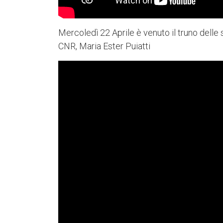
Mercoledì 22 Aprile è venuto il truno delle 
CNR, Maria Ester Puiatti