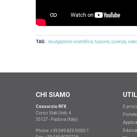
TAG:
divulgazione scientifica
,
fusione
,
scienza
,
vide
CHI SIAMO
UTI
Consorzio RFX
E-proc
Corso Stati Uniti, 4
Portale
35127 - Padova (Italy)
Applica
Eduro
Phone:
+39.049.829.5000/1
Fax:
+39.049.8700718