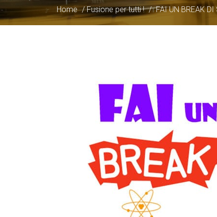
Home
/
Fusione per tutti !
/
FAI UN BREAK DI