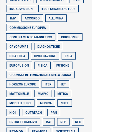
#ROAD2FUSION
#SUSTAINABLEFUTURE
1MV
ACCORDO
ALLUMINA
COMMISSIONE EUROPEA
CONFINAMENTO MAGNETICO
CRIOPOMPE
CRYOPUMPS
DIAGNOSTICHE
DIDATTICA
DIVULGAZIONE
ENEA
EUROFUSION
FISICA
FUSIONE
GIORNATA INTERNAZIONALE DELLA DONNA
HORIZON EUROPE
ITER
JET
MATTONELLE
MIAIVO
MITICA
MODELLI FISICI
MUSICA
NBTF
NIO1
OUTREACH
PRN
PROGETTOMIAIVO
R4F
RFP
RFX
RFX-MOD
RFX-MOD2
SCIENCE4ALL