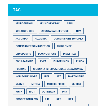
TAG
#EUROFUSION
#FUSIONENERGY
#ISIN
#ROAD2FUSION
#SUSTAINABLEFUTURE
1MV
ACCORDO
ALLUMINA
COMMISSIONE EUROPEA
CONFINAMENTO MAGNETICO
CRIOPOMPE
CRYOPUMPS
DIAGNOSTICHE
DIDATTICA
DIVULGAZIONE
ENEA
EUROFUSION
FISICA
FUSIONE
GIORNATA INTERNAZIONALE DELLA DONNA
HORIZON EUROPE
ITER
JET
MATTONELLE
MIAIVO
MITICA
MODELLI FISICI
MUSICA
NBTF
NIO1
OUTREACH
PRN
PROGETTOMIAIVO
R4F
RFP
RFX