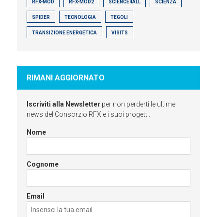
RFX-MOD
RFX-MOD2
SCIENCE4ALL
SCIENZA
SPIDER
TECNOLOGIA
TEGOLI
TRANSIZIONE ENERGETICA
VISITS
RIMANI AGGIORNATO
Iscriviti alla Newsletter
per non perderti le ultime
news del Consorzio RFX e i suoi progetti.
Nome
Cognome
Email