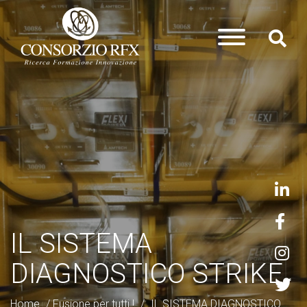
IL SISTEMA
DIAGNOSTICO STRIKE
Home
/
Fusione per tutti !
/
IL SISTEMA DIAGNOSTICO