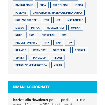
DIVULGAZIONE
ENEA
EUROFUSION
FISICA
FUSIONE
GIORNATA INTERNAZIONALE DELLA DONNA
HORIZON EUROPE
ITER
JET
MATTONELLE
MIAIVO
MITICA
MODELLI FISICI
MUSICA
NBTF
NIO1
OUTREACH
PRN
PROGETTOMIAIVO
R4F
RFP
RFX
RFX-MOD
RFX-MOD2
SCIENCE4ALL
SCIENZA
SPIDER
TECNOLOGIA
TEGOLI
TRANSIZIONE ENERGETICA
VISITS
RIMANI AGGIORNATO
Iscriviti alla Newsletter
per non perderti le ultime
news del Consorzio RFX e i suoi progetti.