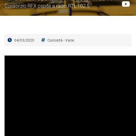
Consorzio RFX ospite a radio RTL 102.5
04/03/2020
Curiosità
-
Varie