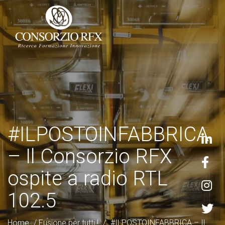
#ILPOSTOINFABBRICA
– Il Consorzio RFX
ospite a radio RTL
102.5
Home
/
Fusione per tutti !
/
#ILPOSTOINFABBRICA – Il