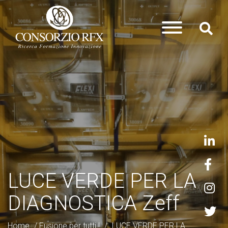
LUCE VERDE PER LA
DIAGNOSTICA Zeff
Home
/
Fusione per tutti !
/
LUCE VERDE PER LA