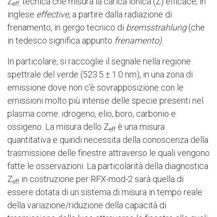
Z
tecnica che misura la carica ionica (Z) efficace, in
eff.
inglese
effective
, a partire dalla radiazione di
frenamento, in gergo tecnico di
bremsstrahlung
(che
in tedesco significa appunto
frenamento)
.
In particolare, si raccoglie il segnale nella regione
spettrale del verde (523.5 ± 1.0 nm), in una zona di
emissione dove non c’è sovrapposizione con le
emissioni molto più intense delle specie presenti nel
plasma come: idrogeno, elio, boro, carbonio e
ossigeno. La misura dello Z
è una misura
eff
quantitativa e quindi necessita della conoscenza della
trasmissione delle finestre attraverso le quali vengono
fatte le osservazioni. La particolarità della diagnostica
Z
in costruzione per RFX-mod-2 sarà quella di
eff
essere dotata di un sistema di misura in tempo reale
della variazione/riduzione della capacità di