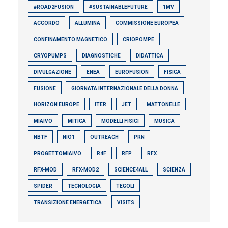
#ROAD2FUSION
#SUSTAINABLEFUTURE
1MV
ACCORDO
ALLUMINA
COMMISSIONE EUROPEA
CONFINAMENTO MAGNETICO
CRIOPOMPE
CRYOPUMPS
DIAGNOSTICHE
DIDATTICA
DIVULGAZIONE
ENEA
EUROFUSION
FISICA
FUSIONE
GIORNATA INTERNAZIONALE DELLA DONNA
HORIZON EUROPE
ITER
JET
MATTONELLE
MIAIVO
MITICA
MODELLI FISICI
MUSICA
NBTF
NIO1
OUTREACH
PRN
PROGETTOMIAIVO
R4F
RFP
RFX
RFX-MOD
RFX-MOD2
SCIENCE4ALL
SCIENZA
SPIDER
TECNOLOGIA
TEGOLI
TRANSIZIONE ENERGETICA
VISITS